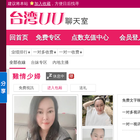
建议将本站
加入收藏
，方便日后找寻
回首页
免费专区
点数充值中心
会员登
业绩排行
一对多收费
一对一收费
全部在線
台妹专区
內地主播
雞情少婦
休息中
免費視訊
进入包厢
送礼
免费文字聊
一对多视讯
一对一视讯