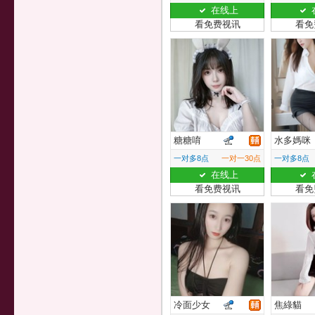
在线上
看免费视讯
看免
糖糖唷
水多媽咪
一对多8点
一对一30点
一对多8点
在线上
看免费视讯
看免
冷面少女
焦綠貓