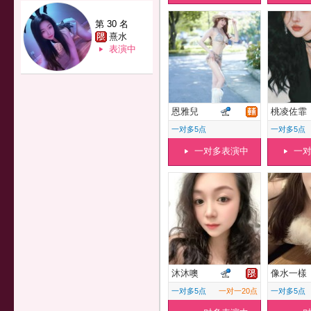
第 30 名
熹水
表演中
恩雅兒
桃凌佐霏
一对多5点
一对多5点
一对多表演中
一
沐沐噢
像水一樣
一对多5点
一对一20点
一对多5点