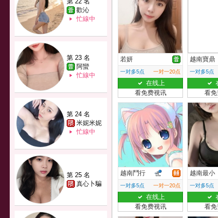
第 22 名
歡沁
忙線中
第 23 名
若妍
越南寶鼎
阿蠻
一对多5点
一对一20点
一对多5点
忙線中
在线上
看免费视讯
看免
第 24 名
米妮米妮
忙線中
越南鬥行
越南最小
第 25 名
真心卜騙
一对多5点
一对一20点
一对多5点
在线上
看免费视讯
看免