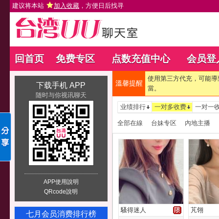
建议将本站
加入收藏
，方便日后找寻
回首页
免费专区
点数充值中心
会员登
使用第三方代充，可能導
溫馨提醒
下载手机 APP
當。
随时与你视讯聊天
业绩排行
一对多收费
一对一
全部在線
台妹专区
內地主播
APP使用說明
QRcode說明
騷得迷人
芃翎
七月会员消费排行榜