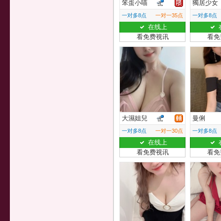
笨蛋小喵
獨居少女
一对多8点
一对一35点
一对多8点
在线上
看免费视讯
看免
大濕姐兒
曼俐
一对多8点
一对一30点
一对多8点
在线上
看免费视讯
看免