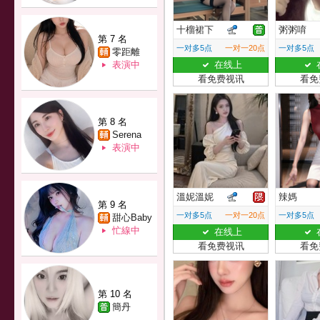
十榴裙下
粥粥唷
第 7 名
一对多5点
一对一20点
一对多5点
零距離
表演中
在线上
看免费视讯
看免
第 8 名
Serena
表演中
溫妮溫妮
辣媽
第 9 名
一对多5点
一对一20点
一对多5点
甜心Baby
忙線中
在线上
看免费视讯
看免
第 10 名
簡丹