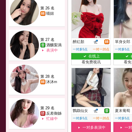
第 26 名
喵妞
第 27 名
醉紅顏
單身女郎
酒釀梨渦
一对多5点
一对一20点
一对多5点
表演中
在线上
看免费视讯
看免
第 28 名
沐沐m
第 29 名
鸚鵡仙女
夏末葡萄
反差御姊
忙線中
一对多5点
一对一20点
一对多5点
一对多表演中
一