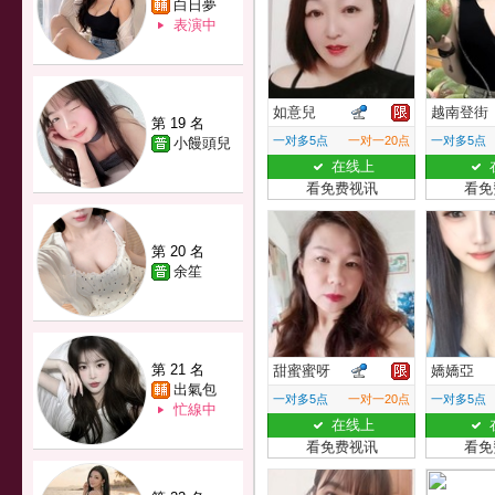
白日夢
表演中
如意兒
越南登街
第 19 名
一对多5点
一对一20点
一对多5点
小饅頭兒
在线上
看免费视讯
看免
第 20 名
余笙
第 21 名
甜蜜蜜呀
嬌嬌亞
出氣包
一对多5点
一对一20点
一对多5点
忙線中
在线上
看免费视讯
看免