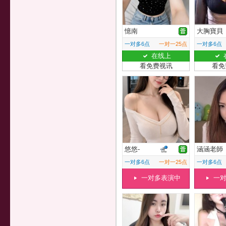
憶南
大胸寶貝
一对多6点
一对一25点
一对多6点
在线上
看免费视讯
看免
悠悠-
涵涵老師
一对多6点
一对一25点
一对多6点
一对多表演中
一