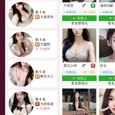
月凝霜
越南高齡
第 3 名
一对多5点
一对一20点
一对多5点
九尾奈奈
在线上
看免费视讯
看免
第 4 名
艾媛熙
忙線中
愛玩少婦
財女
第 5 名
一对多5点
一对一20点
一对多5点
剛升大三
在线上
看免费视讯
看免
第 6 名
大奶當道
忙線中