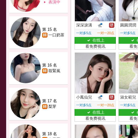
表演中
深深淚溝
圓圓潤潤
第 15 名
一对多5点
一对一20点
一对多5点
一口奶茶
在线上
看免费视讯
看免
第 16 名
筱緊嵐
小鳳仙兒
淑女範兒
第 17 名
一对多5点
一对一20点
一对多5点
梨芽
在线上
看免费视讯
看免
第 18 名