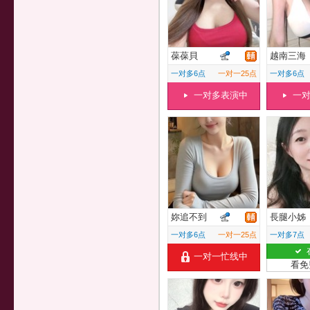
葆葆貝
越南三海
一对多6点
一对一25点
一对多6点
一对多表演中
一
妳追不到
長腿小姊
一对多6点
一对一25点
一对多7点
一对一忙线中
看免