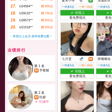
夏末小季
清澈的水
17.
U24564**
赠 800点
一对多5点
一对一20点
一对多5点
在线上
18.
U29132**
赠 700点
看免费视讯
看免
19.
U28573**
赠 600点
20.
U21518**
赠 500点
~ 恭喜以上会员 获得免费点数 ~
业绩排行
七月雯
胖嘟嘟地
一对多5点
一对一20点
一对多5点
第 1 名
予宥期
在线上
看免费视讯
看免
第 2 名
玖妍
忙線中