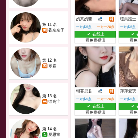
奶茶奶醬
暖棠護士
第 11 名
一对多5点
一对一20点
一对多5点
香奈奈子
在线上
看免费视讯
看免
第 12 名
寒霜
朝暮思君
萍萍愛玩
第 13 名
一对多5点
一对一20点
一对多5点
懼高症
在线上
看免费视讯
看免
第 14 名
夏思甯