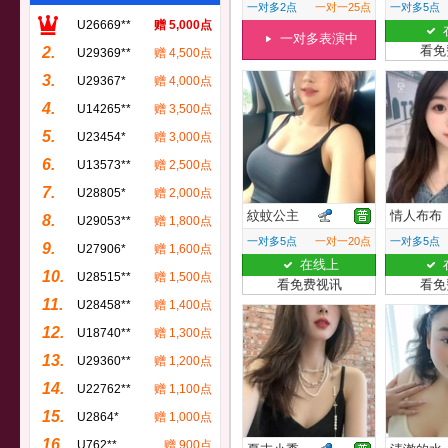
一对多2点
一对一25点
一对多5点
U26669**
赠 5,000点
一对多表演中
看免
2.
U29369**
赠 4,500点
3.
U29367*
赠 4,000点
4.
U14265**
赠 3,500点
5.
U23454*
赠 3,000点
6.
U13573**
赠 2,500点
7.
U28805*
赠 2,000点
紋蚊公主
情人布布
8.
U29053**
赠 1,800点
一对多5点
一对一20点
一对多5点
9.
U27906*
赠 1,600点
在线上
10.
U28515**
赠 1,500点
看免费视讯
看免
11.
U28458**
赠 1,400点
12.
U18740**
赠 1,300点
13.
U29360**
赠 1,200点
14.
U22762**
赠 1,100点
15.
U2864*
赠 1,000点
16.
U762**
赠 900点